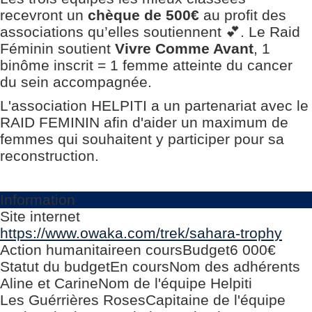
recevront un
chèque de 500€
au profit des
associations qu’elles soutiennent 💕. Le Raid
Féminin soutient
Vivre Comme Avant
, 1
binôme inscrit = 1 femme atteinte du cancer
du sein accompagnée.
L'association HELPITI a un partenariat avec le
RAID FEMININ afin d'aider un maximum de
femmes qui souhaitent y participer pour sa
reconstruction.
Information
Site internet
https://www.owaka.com/trek/sahara-trophy
Action humanitaire
en cours
Budget
6 000€
Statut du budget
En cours
Nom des adhérents
Aline et Carine
Nom de l'équipe Helpiti
Les Guérrières Roses
Capitaine de l'équipe