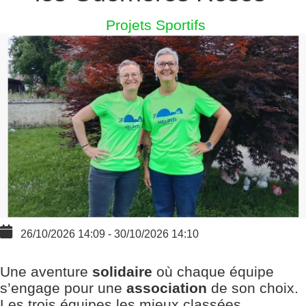
Projets Sportifs
26/10/2026
14:09
-
30/10/2026
14:10
Une aventure
solidaire
où chaque équipe
s’engage pour une
association
de son choix.
Les trois équipes les mieux classées