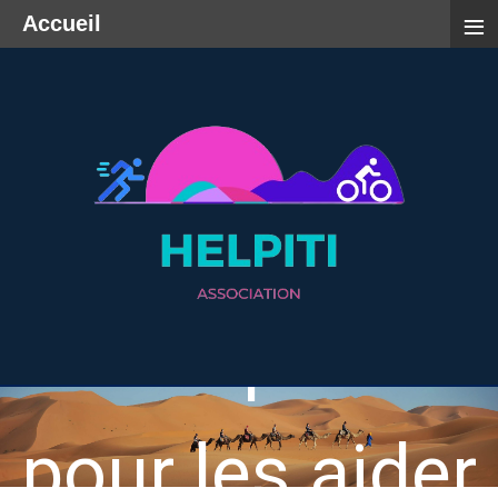
≡
Accueil
"
S
e
d
é
p
a
s
s
e
r
p
o
u
r
l
e
s
a
i
d
e
r